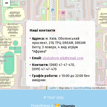
−
Наші контакти
Адреса:
м. Київ, Оболонський
проспект, 21Б ТРЦ DREAM, DREAM
berry, 3 поверх, 4 вхід атріум
"Африка"
Email:
skalodrom.pik@gmail.com
Контакти:
(068) 47-47-470,
(099) 47-47-470
Графік роботи:
з 10:00 до 22:00 без
вихідних
Leaflet
| Map data ©
OpenStreetMap
contributors
© "ПІК" 2026
Розроблено в