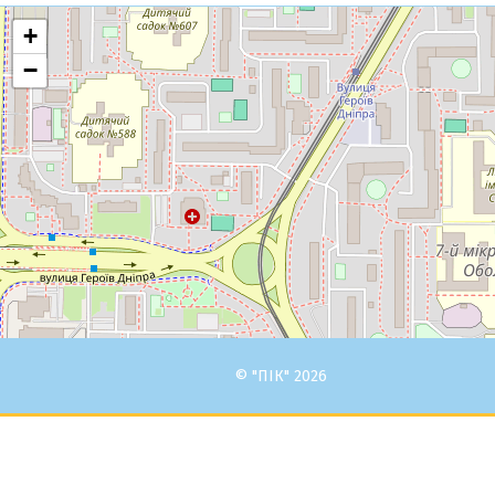
+
−
© "ПІК" 2026