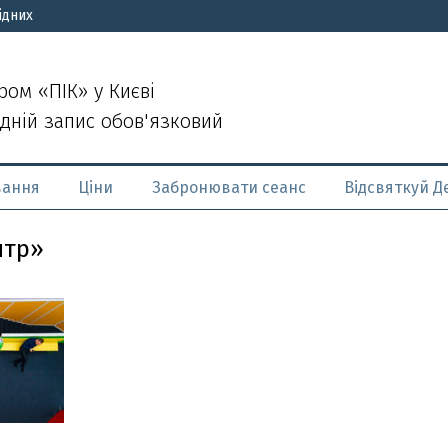
ідних
ром «ПІК» у Києві
дній запис обов'язковий
вання
Ціни
Забронювати сеанс
Відсвяткуй 
нтр»