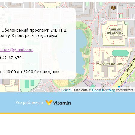
, Оболонський проспект, 21Б ТРЦ
rry, 3 поверх, 4 вхід атріум
m.pik@gmail.com
 47-47-470,
:
з 10:00 до 22:00 без вихідних
Leaflet
| Map data ©
OpenStreetMap
contributors
Розроблено в