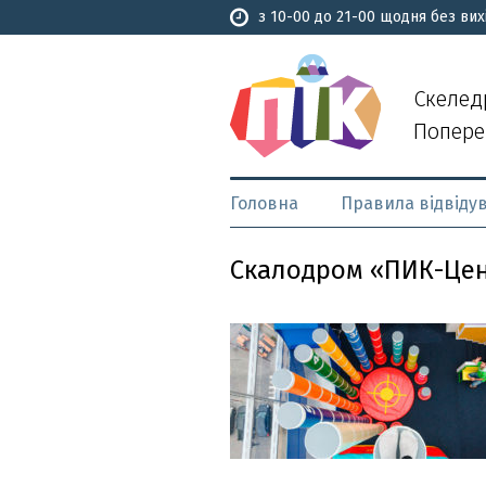
з 10-00 до 21-00 щодня без вих
Скелед
Попере
Головна
Правила відвіду
Скалодром «ПИК-Це