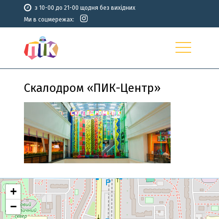
з 10-00 до 21-00 щодня без вихідних
Ми в соцмережах:
Скалодром «ПИК-Центр»
+
−