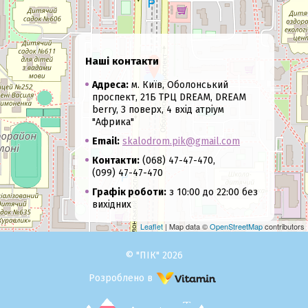
Наші контакти
Адреса:
м. Київ, Оболонський
проспект, 21Б ТРЦ DREAM, DREAM
berry, 3 поверх, 4 вхід атріум
"Африка"
Email:
skalodrom.pik@gmail.com
Контакти:
(068) 47-47-470,
(099) 47-47-470
Графік роботи:
з 10:00 до 22:00 без
вихідних
Leaflet
| Map data ©
OpenStreetMap
contributors
© "ПІК" 2026
Розроблено в