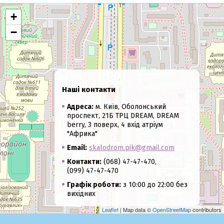
+
−
Наші контакти
Адреса:
м. Київ, Оболонський
проспект, 21Б ТРЦ DREAM, DREAM
berry, 3 поверх, 4 вхід атріум
"Африка"
Email:
skalodrom.pik@gmail.com
Контакти:
(068) 47-47-470,
(099) 47-47-470
Графік роботи:
з 10:00 до 22:00 без
вихідних
Leaflet
| Map data ©
OpenStreetMap
contributors